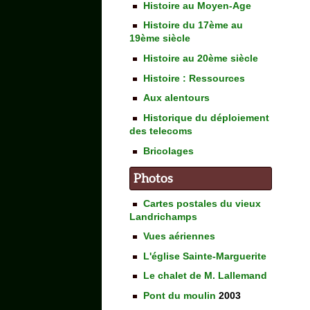
Histoire au Moyen-Age
Histoire du 17ème au
19ème siècle
Histoire au 20ème siècle
Histoire : Ressources
Aux alentours
Historique du déploiement
des telecoms
Bricolages
Photos
Cartes postales du vieux
Landrichamps
Vues aériennes
L'église Sainte-Marguerite
Le chalet de M. Lallemand
Pont du moulin
2003